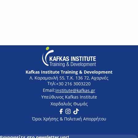
«Εφαρμογές Κίνησης στη Σύγχρονη Βιομηχανία» στα
πλαίσια εορτασμού των 50 χρόνων LV Drives της ABB
Rea
Kafkas Institute Training & Development
Λ. Καραμανλή 55, Τ.Κ. 136 72, Αχαρνές
+30 216 3003220
institute@kafkas.gr
Υπεύθυνος Kafkas Institute
Χαρδαλιάς Θωμάς
Facebook
Instagram
Tik Tok
Όροι Χρήσης & Πολιτική Απορρήτου
Εγγραφείτε στο newsletter μας!