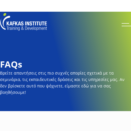
Για να ενημερωθείτε για το πως μπορείτε να κάνετε εγγραφή στο site και σε
σεμινάριο πατήστε
εδώ
Kafkas Insitute Logo
Op
FAQs
Βρείτε απαντήσεις στις πιο συχνές απορίες σχετικά με τα
σεμινάρια, τις εκπαιδευτικές δράσεις και τις υπηρεσίες μας. Αν
δεν βρίσκετε αυτό που ψάχνετε, είμαστε εδώ για να σας
βοηθήσουμε!