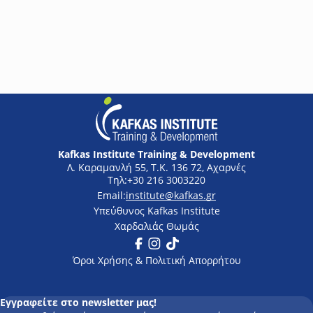
φάσμα της χρήσης του ηλεκτρολογικού υλικού.
Rea
Kafkas Institute Training & Development
Λ. Καραμανλή 55, Τ.Κ. 136 72, Αχαρνές
+30 216 3003220
institute@kafkas.gr
Υπεύθυνος Kafkas Institute
Χαρδαλιάς Θωμάς
Facebook
Instagram
Tik Tok
Όροι Χρήσης & Πολιτική Απορρήτου
Εγγραφείτε στο newsletter μας!