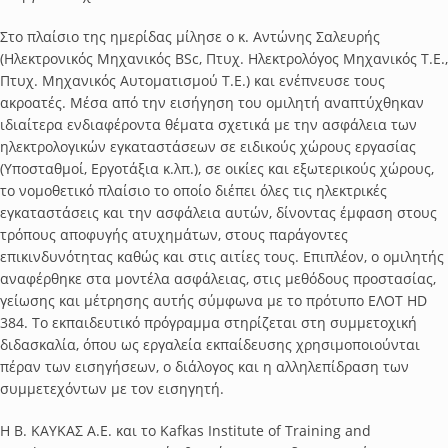
Στο πλαίσιο της ημερίδας μίλησε ο κ. Αντώνης Σαλευρής
(Ηλεκτρονικός Μηχανικός BSc, Πτυχ. Ηλεκτρολόγος Μηχανικός Τ.Ε.,
Πτυχ. Μηχανικός Αυτοματισμού Τ.Ε.) και ενέπνευσε τους
ακροατές. Μέσα από την εισήγηση του ομιλητή αναπτύχθηκαν
ιδιαίτερα ενδιαφέροντα θέματα σχετικά με την ασφάλεια των
ηλεκτρολογικών εγκαταστάσεων σε ειδικούς χώρους εργασίας
(Υποσταθμοί, Εργοτάξια κ.λπ.), σε οικίες και εξωτερικούς χώρους,
το νομοθετικό πλαίσιο το οποίο διέπει όλες τις ηλεκτρικές
εγκαταστάσεις και την ασφάλεια αυτών, δίνοντας έμφαση στους
τρόπους αποφυγής ατυχημάτων, στους παράγοντες
επικινδυνότητας καθώς και στις αιτίες τους. Επιπλέον, ο ομιλητής
αναφέρθηκε στα μοντέλα ασφάλειας, στις μεθόδους προστασίας,
γείωσης και μέτρησης αυτής σύμφωνα με το πρότυπο ΕΛΟΤ HD
384. Το εκπαιδευτικό πρόγραμμα στηρίζεται στη συμμετοχική
διδασκαλία, όπου ως εργαλεία εκπαίδευσης χρησιμοποιούνται
πέραν των εισηγήσεων, ο διάλογος και η αλληλεπίδραση των
συμμετεχόντων με τον εισηγητή.
Η Β. ΚΑΥΚΑΣ Α.Ε. και το Kafkas Institute of Training and