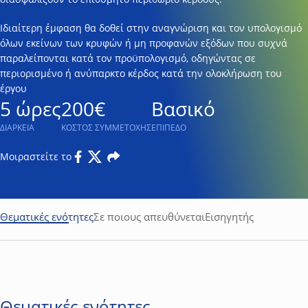
Ιδιαίτερη έμφαση θα δοθεί στην αναγνώριση και τον υπολογισμό
όλων εκείνων των κρυφών ή μη προφανών εξόδων που συχνά
παραλείπονται κατά τον προϋπολογισμό, οδηγώντας σε
περιορισμένο ή ανύπαρκτο κέρδος κατά την ολοκλήρωση του
έργου
5 ώρες
200€
Βασικό
ΔΙΑΡΚΕΙΑ
ΚΟΣΤΟΣ ΣΥΜΜΕΤΟΧΗΣ
ΕΠΙΠΕΔΟ
Μοιραστείτε το
Facebook
Twitter
Email
Θεματικές ενότητες
Σε ποιους απευθύνεται
Εισηγητής
Θεματικές ενότητες