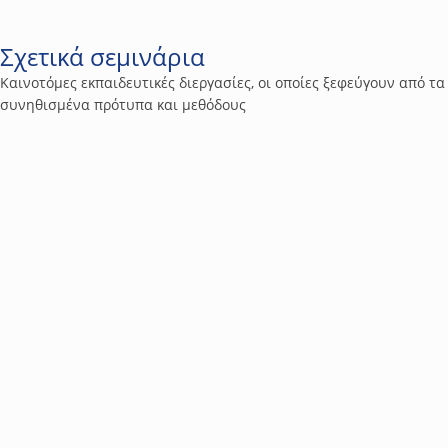
Σχετικά σεμινάρια
Καινοτόμες εκπαιδευτικές διεργασίες, οι οποίες ξεφεύγουν από τα
συνηθισμένα πρότυπα και μεθόδους
16
Management & Business
Project management basics
Η αποτελεσματική διοίκηση και διαχείριση έργων (Project