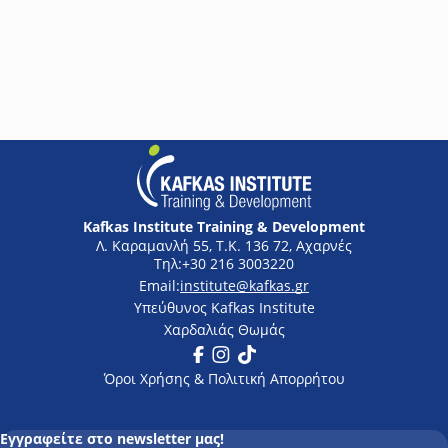
Management) αποτελεί διεθνώς βασικό κριτήριο επιτυχίας
πολλών projects και συχνά κριτήριο επιλογής ενός συνεργάτη. Το
workshop καλύπτει τις βασικές αρχές διοίκησης έργων και
350€
βασίζεται στο Project Management Body Of Knowledge (PMBOK
Guide) του Project Management Institute (PMI). Στοχεύει να
παρουσιάσει τις σύγχρονες μεθόδους σχεδίασης,
παρακολούθησης και γενικότερα διαχείρισης έργων, τη
μεθοδολογία επιλογής και αξιολόγησης έργων, καθώς και να
παράσχει βασικά εργαλεία στη διαμόρφωση μιας
αποτελεσματικής πολιτικής ελέγχου.
Kafkas Institute Training & Development
Λ. Καραμανλή 55, Τ.Κ. 136 72, Αχαρνές
+30 216 3003220
institute@kafkas.gr
Υπεύθυνος Kafkas Institute
Χαρδαλιάς Θωμάς
Facebook
Instagram
Tik Tok
Όροι Χρήσης & Πολιτική Απορρήτου
Εγγραφείτε στο newsletter μας!