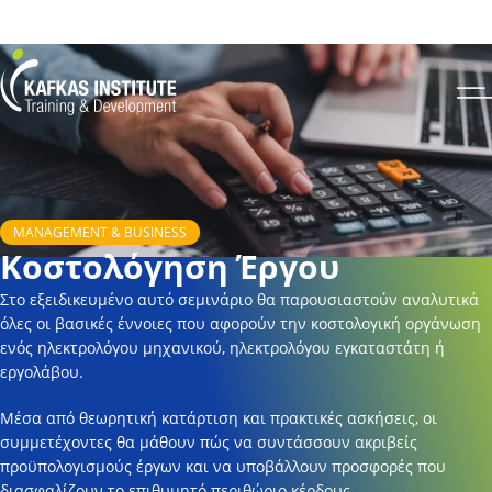
Για να ενημερωθείτε για το πως μπορείτε να κάνετε εγγραφή στο site και σε
σεμινάριο πατήστε
εδώ
Kafkas Insitute Logo
Op
MANAGEMENT & BUSINESS
Κοστολόγηση Έργου
Στο εξειδικευμένο αυτό σεμινάριο θα παρουσιαστούν αναλυτικά
όλες οι βασικές έννοιες που αφορούν την κοστολογική οργάνωση
ενός ηλεκτρολόγου μηχανικού, ηλεκτρολόγου εγκαταστάτη ή
εργολάβου.
Μέσα από θεωρητική κατάρτιση και πρακτικές ασκήσεις, οι
συμμετέχοντες θα μάθουν πώς να συντάσσουν ακριβείς
προϋπολογισμούς έργων και να υποβάλλουν προσφορές που
διασφαλίζουν το επιθυμητό περιθώριο κέρδους.