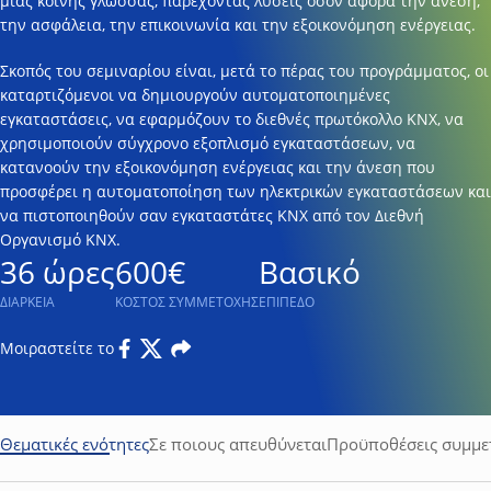
μίας κοινής γλώσσας, παρέχοντας λύσεις όσον αφορά την άνεση,
την ασφάλεια, την επικοινωνία και την εξοικονόμηση ενέργειας.
Σκοπός του σεμιναρίου είναι, μετά το πέρας του προγράμματος, οι
καταρτιζόμενοι να δημιουργούν αυτοματοποιημένες
εγκαταστάσεις, να εφαρμόζουν το διεθνές πρωτόκολλο ΚΝΧ, να
χρησιμοποιούν σύγχρονο εξοπλισμό εγκαταστάσεων, να
κατανοούν την εξοικονόμηση ενέργειας και την άνεση που
προσφέρει η αυτοματοποίηση των ηλεκτρικών εγκαταστάσεων και
να πιστοποιηθούν σαν εγκαταστάτες ΚΝΧ από τον Διεθνή
Οργανισμό ΚΝΧ.
36 ώρες
600€
Βασικό
ΔΙΑΡΚΕΙΑ
ΚΟΣΤΟΣ ΣΥΜΜΕΤΟΧΗΣ
ΕΠΙΠΕΔΟ
Μοιραστείτε το
Facebook
Twitter
Email
Θεματικές ενότητες
Σε ποιους απευθύνεται
Προϋποθέσεις συμμε