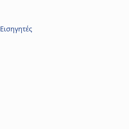
Εισηγητές
Γεώργιος Μερμίγγης
Building Technologies Engineer at V. KAFKAS S.A | ΚΝΧ Tutor