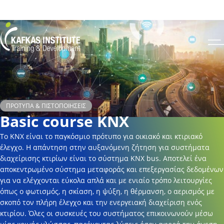
Για να ενημερωθείτε για το πως μπορείτε να κάνετε εγγραφή στο site και σε
σεμινάριο πατήστε
εδώ
Kafkas Insitute Logo
Op
ΠΡΌΤΥΠΑ & ΠΙΣΤΟΠΟΙΉΣΕΙΣ
Basic course KNX
Το ΚΝΧ είναι το παγκόσμιο πρότυπο για οικιακό και κτιριακό
έλεγχο. Η απάντηση στην αυξανόμενη ζήτηση για συστήματα
διαχείρισης κτιρίων είναι το σύστημα ΚΝΧ bus. Αποτελεί ένα
αποκεντρωμένο σύστημα μεταφοράς και επεξεργασίας δεδομένων
για να ελέγχονται εύκολα απλά και με ενιαίο τρόπο λειτουργίες
όπως ο φωτισμός, η σκίαση, η ψύξη, η θέρμανση, ο αερισμός με
σκοπό τον πλήρη έλεγχο και την ενεργειακή διαχείριση ενός
κτιρίου. Όλες οι συσκευές του συστήματος επικοινωνούν μέσω