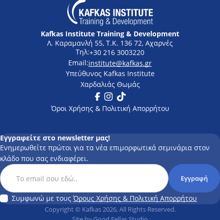
Kafkas Institute Training & Development
Λ. Καραμανλή 55, Τ.Κ. 136 72, Αχαρνές
+30 216 3003220
institute@kafkas.gr
Υπεύθυνος Kafkas Institute
Χαρδαλιάς Θωμάς
Facebook
Instagram
Tik Tok
Όροι Χρήσης & Πολιτική Απορρήτου
Εγγραφείτε στο newsletter μας!
Ενημερωθείτε πρώτοι για τα νέα επιμορφωτικά σεμινάρια στον
κλάδο που σας ενδιαφέρει.
Subscription Newsletter
Εγγραφή
Συμφωνώ με τους
Όρους Χρήσης & Πολιτική Απορρήτου
Copyright © Kafkas 2026, All Rights Reserved.
Site by
Good Fellas Studio