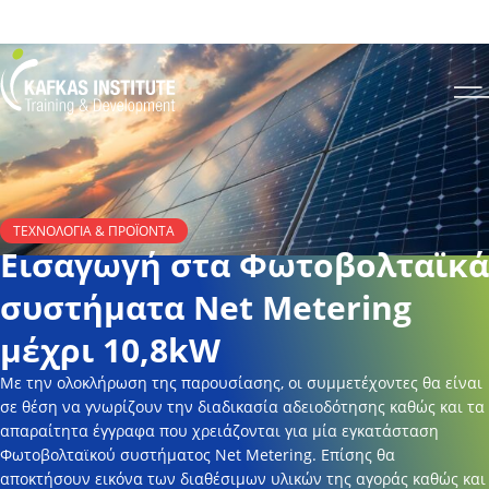
Για να ενημερωθείτε για το πως μπορείτε να κάνετε εγγραφή στο site και σε
σεμινάριο πατήστε
εδώ
Kafkas Insitute Logo
Op
ΤΕΧΝΟΛΟΓΊΑ & ΠΡΟΪΌΝΤΑ
Εισαγωγή στα Φωτοβολταϊκά
συστήματα Net Metering
μέχρι 10,8kW
Με την ολοκλήρωση της παρουσίασης, οι συμμετέχοντες θα είναι
σε θέση να γνωρίζουν την διαδικασία αδειοδότησης καθώς και τα
απαραίτητα έγγραφα που χρειάζονται για μία εγκατάσταση
Φωτοβολταϊκού συστήματος Net Metering. Επίσης θα
αποκτήσουν εικόνα των διαθέσιμων υλικών της αγοράς καθώς και