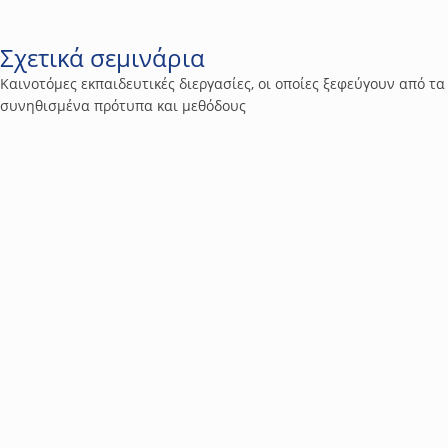
Σχετικά σεμινάρια
Καινοτόμες εκπαιδευτικές διεργασίες, οι οποίες ξεφεύγουν από τα
συνηθισμένα πρότυπα και μεθόδους
4
Τεχνολογία & Προϊόντα
Βασικές λειτουργίες και εφαρμογές πυρανίχνευσης |
ανίχνευσης αερίων και νομοθετικό πλαίσιο