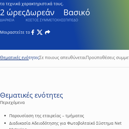
τα τεχνικά χαρακτηριστικά τους.
2 ώρες
Δωρεάν
Βασικό
ΔΙΑΡΚΕΙΑ
ΚΟΣΤΟΣ ΣΥΜΜΕΤΟΧΗΣ
ΕΠΙΠΕΔΟ
Μοιραστείτε το
Facebook
Twitter
Email
Θεματικές ενότητες
Σε ποιους απευθύνεται
Προϋποθέσεις συμμε
Θεματικές ενότητες
Περιεχόμενα
Παρουσίαση της εταιρείας – τμήματος
Διαδικασία Αδειοδότησης για Φωτοβολταϊκό Σύστημα Net