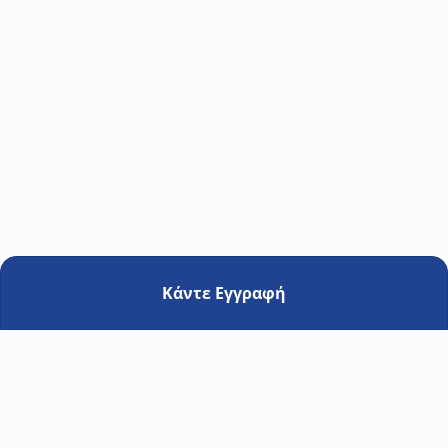
Παναγιώτης Φράγκος
Energy Solution Manager
Κάντε Εγγραφή