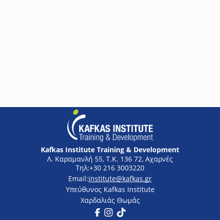
Το σεμινάριο παρέχει μια ολοκληρωμένη προσέγγιση στα
σύγχρονα συστήματα πυρανίχνευσης και ανίχνευσης αερίων,
συνδυάζοντας τη θεωρητική γνώση του ισχύοντος νομικού
πλαισίου με την πρακτική τεχνική εφαρμογή. Οι συμμετέχοντες
θα αποκτήσουν σαφή κατανόηση των κανονισμών
πυροπροστασίας, των απαιτήσεων εγκατάστασης και των
τεχνολογιών ανίχνευσης, ενώ παράλληλα θα εμβαθύνουν στη
Δωρεάν
λειτουργία και τον προγραμματισμό διευθυνσιοδοτούμενων
συστημάτων, ενισχύοντας την ικανότητά τους να επιλέγουν,
εγκαθιστούν και ρυθμίζουν αξιόπιστα συστήματα ασφάλειας.
Kafkas Institute Training & Development
Λ. Καραμανλή 55, Τ.Κ. 136 72, Αχαρνές
+30 216 3003220
institute@kafkas.gr
Υπεύθυνος Kafkas Institute
Χαρδαλιάς Θωμάς
Facebook
Instagram
Tik Tok