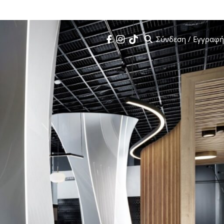
 πατήστε
εδώ
Σύνδεση / Εγγραφή
Search
Facebook
Instagram
Tik Tok
Σεμινάρια
Kafkas Institute
Ημερολόγιο
Τα Νέα μας
Videos