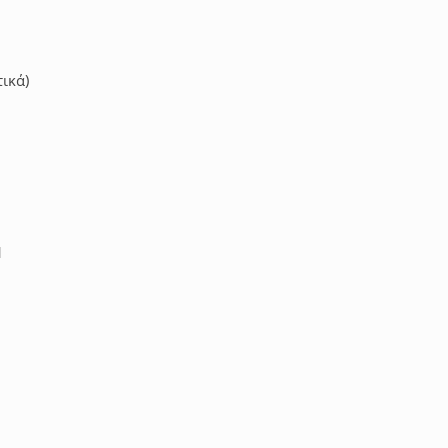
ικά)
1