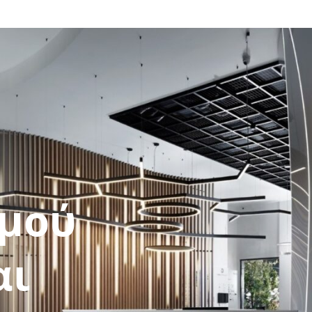
ερωθείτε για το πως μπορείτε να κάνετε εγγραφή στο site και σε σεμινάριο
μού
αι