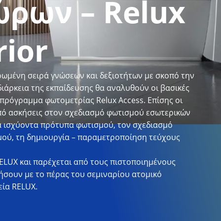
ρων – Relux
rior
ρωμένη σειρά γνώσεων και δεξιοτήτων με σκοπό την
ιάρκεια της εκπαίδευσης θα αναλυθούν οι βασικές
 πρόγραμμα φωτομετρίας Relux Access. Επίσης οι
πό ασκήσεις στον σχεδιασμό φωτισμού εσωτερικών
α ισχύοντα πρότυπα φωτισμού, τον σχεδιασμό
μού, τη δημιουργία – παραμετροποίηση τεύχους
RELUX και παρέχεται από τους πιστοποιημένους
τήσουν με το πέρας του σεμιναρίου ατομικό
εία RELUX.
ό