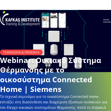
Για να ενημερωθείτε για το πως μπορείτε να κάνετε εγγραφή στο site και σε
σεμινάριο πατήστε
εδώ
Kafkas Insitute Logo
Op
ΤΕΧΝΟΛΟΓΊΑ & ΠΡΟΪΌΝΤΑ
Webinar: Οικιακό Σύστημα
Θέρμανσης με το
οικοσύστημα Connected
Home | Siemens
Το τεχνικό σεμινάριο για το οικοσύστημα Connected Home
εστιάζει στη διασύνδεση και διαχείριση έξυπνων συσκευών για
τον έλεγχο οικιακών συστημάτων θέρμανσης. Κατά τη διάρκειά