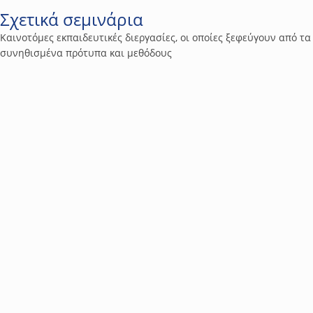
Σχετικά σεμινάρια
Καινοτόμες εκπαιδευτικές διεργασίες, οι οποίες ξεφεύγουν από τα
συνηθισμένα πρότυπα και μεθόδους
4
Τεχνολογία & Προϊόντα
Βασικές λειτουργίες και εφαρμογές πυρανίχνευσης |
ανίχνευσης αερίων και νομοθετικό πλαίσιο
Το σεμινάριο παρέχει μια ολοκληρωμένη προσέγγιση στα