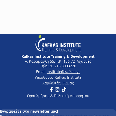
σύγχρονα συστήματα πυρανίχνευσης και ανίχνευσης αερίων,
συνδυάζοντας τη θεωρητική γνώση του ισχύοντος νομικού
πλαισίου με την πρακτική τεχνική εφαρμογή. Οι συμμετέχοντες
Δωρεάν
θα αποκτήσουν σαφή κατανόηση των κανονισμών
πυροπροστασίας, των απαιτήσεων εγκατάστασης και των
τεχνολογιών ανίχνευσης, ενώ παράλληλα θα εμβαθύνουν στη
λειτουργία και τον προγραμματισμό διευθυνσιοδοτούμενων
συστημάτων, ενισχύοντας την ικανότητά τους να επιλέγουν,
εγκαθιστούν και ρυθμίζουν αξιόπιστα συστήματα ασφάλειας.
Kafkas Institute Training & Development
Λ. Καραμανλή 55, Τ.Κ. 136 72, Αχαρνές
+30 216 3003220
institute@kafkas.gr
Υπεύθυνος Kafkas Institute
Χαρδαλιάς Θωμάς
Facebook
Instagram
Tik Tok
Όροι Χρήσης & Πολιτική Απορρήτου
Εγγραφείτε στο newsletter μας!