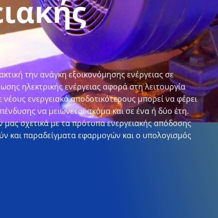
ειακής
ακτική την ανάγκη εξοικονόμησης ενέργειας σε
λωσης ηλεκτρικής ενέργειας αφορά στη λειτουργία
 νέους ενεργειακά αποδοτικότερους μπορεί να φέρει
ένδυσης να μειώνεται ακόμα και σε ένα ή δύο έτη.
ν μας σχετικά με τα πρότυπα ενεργειακής απόδοσης
ύν και παραδείγματα εφαρμογών και ο υπολογισμός