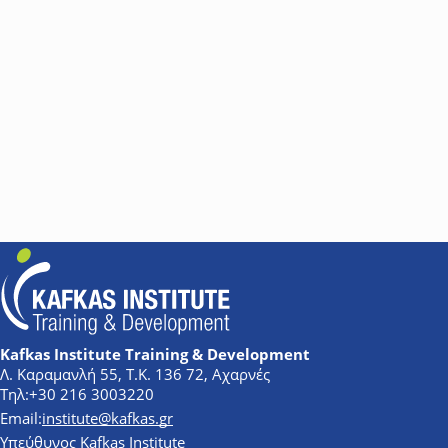
παράλληλα θα εμβαθύνουν στη λειτουργία και τον προγραμματι
αξιόπιστα συστήματα ασφάλειας.
Kafkas Institute Training & Development
Λ. Καραμανλή 55, Τ.Κ. 136 72, Αχαρνές
+30 216 3003220
institute@kafkas.gr
Υπεύθυνος Kafkas Institute