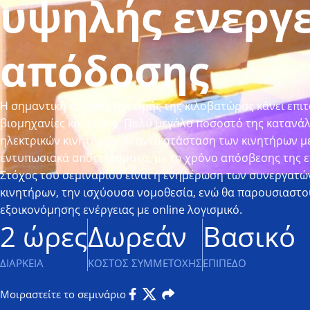
υψηλής ενεργ
απόδοσης
Η σημαντική αύξηση της τιμής της κιλοβατώρας κάνει επιτ
βιομηχανίες και κτίρια. Πολύ μεγάλο ποσοστό της κατανά
ηλεκτρικών κινητήρων. Η αντικατάσταση των κινητήρων με
εντυπωσιακά αποτελέσματα, με το χρόνο απόσβεσης της επ
Στόχος του σεμιναρίου είναι η ενημέρωση των συνεργατώ
κινητήρων, την ισχύουσα νομοθεσία, ενώ θα παρουσιαστο
εξοικονόμησης ενέργειας με online λογισμικό.
2 ώρες
Δωρεάν
Βασικό
ΔΙΑΡΚΕΙΑ
ΚΟΣΤΟΣ ΣΥΜΜΕΤΟΧΗΣ
ΕΠΙΠΕΔΟ
Μοιραστείτε το σεμινάριο
Facebook
Twitter
Email