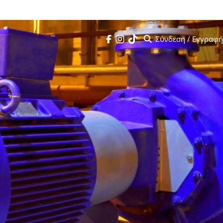
 πατήστε
εδώ
Σύνδεση / Εγγραφή
Search
Facebook
Instagram
Tik Tok
Σεμινάρια
Kafkas Institute
Ημερολόγιο
Τα Νέα μας
Videos