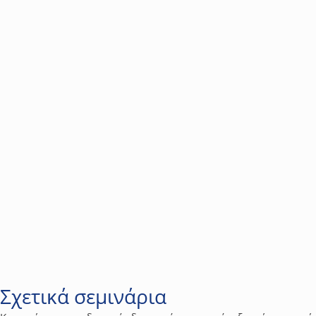
Κανελλάκης Κωνσταντίνος
Industry & Marine Manager at V. KAFKAS S.A.
Σχετικά σεμινάρια