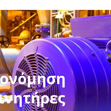
ερωθείτε για το πως μπορείτε να κάνετε εγγραφή στο site και σε σεμινάριο
κονόμηση
κινητήρες