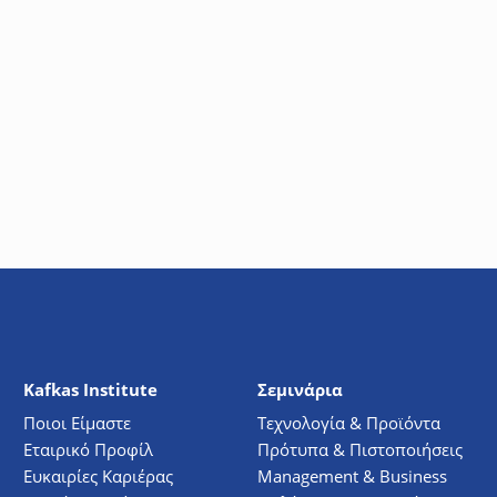
σμό διευθυνσιοδοτούμενων συστημάτων, ενισχύοντας την ικανό
Kafkas Institute
Σεμινάρια
Ποιοι Είμαστε
Τεχνολογία & Προϊόντα
Εταιρικό Προφίλ
Πρότυπα & Πιστοποιήσεις
Ευκαιρίες Καριέρας
Management & Business