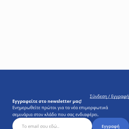
τητά τους να επιλέγουν, εγκαθιστούν και ρυθμίζουν
Δωρεάν
Σύνδεση / Εγγραφή
Εγγραφείτε στο newsletter μας!
Ενημερωθείτε πρώτοι για τα νέα επιμορφωτικά
σεμινάρια στον κλάδο που σας ενδιαφέρει.
Subscription Newsletter
Εγγραφή