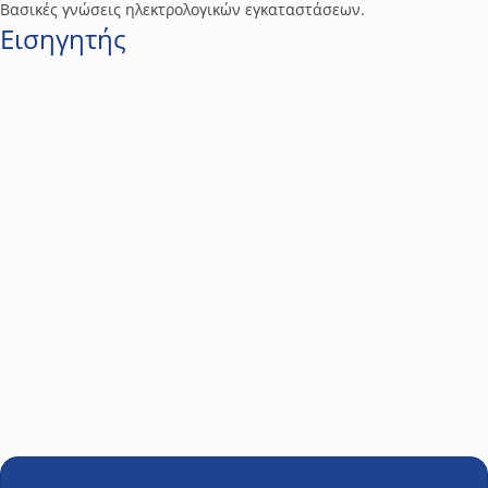
Βασικές γνώσεις ηλεκτρολογικών εγκαταστάσεων.
Εισηγητής
Πασσάς Τάσσος
ABB Α.Ε. Μηχανικός Πωλήσεων. Home Automation
Specialist