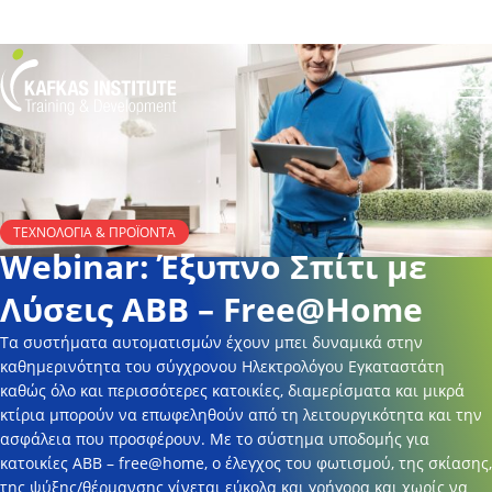
Για να ενημερωθείτε για το πως μπορείτε να κάνετε εγγραφή στο site και σε
σεμινάριο πατήστε
εδώ
Kafkas Insitute Logo
Op
ΤΕΧΝΟΛΟΓΊΑ & ΠΡΟΪΌΝΤΑ
Webinar: Έξυπνο Σπίτι με
Λύσεις ABB – Free@Home
Τα συστήματα αυτοματισμών έχουν μπει δυναμικά στην
καθημερινότητα του σύγχρονου Ηλεκτρολόγου Εγκαταστάτη
καθώς όλο και περισσότερες κατοικίες, διαμερίσματα και μικρά
κτίρια μπορούν να επωφεληθούν από τη λειτουργικότητα και την
ασφάλεια που προσφέρουν. Με το σύστημα υποδομής για
κατοικίες ABB – free@home, ο έλεγχος του φωτισμού, της σκίασης,
της ψύξης/θέρμανσης γίνεται εύκολα και γρήγορα και χωρίς να