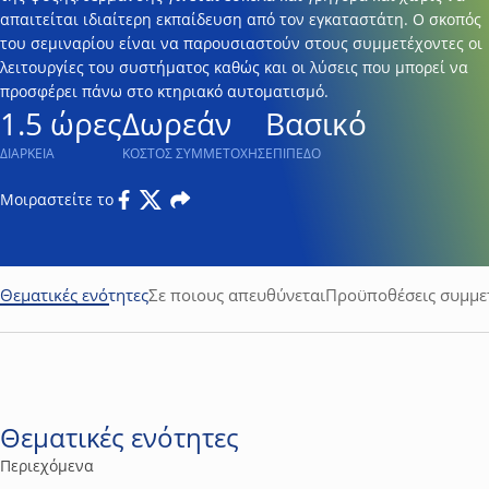
απαιτείται ιδιαίτερη εκπαίδευση από τον εγκαταστάτη. O σκοπός
του σεμιναρίου είναι να παρουσιαστούν στους συμμετέχοντες οι
λειτουργίες του συστήματος καθώς και οι λύσεις που μπορεί να
προσφέρει πάνω στο κτηριακό αυτοματισμό.
1.5 ώρες
Δωρεάν
Βασικό
ΔΙΑΡΚΕΙΑ
ΚΟΣΤΟΣ ΣΥΜΜΕΤΟΧΗΣ
ΕΠΙΠΕΔΟ
Μοιραστείτε το
Facebook
Twitter
Email
Θεματικές ενότητες
Σε ποιους απευθύνεται
Προϋποθέσεις συμμε
Θεματικές ενότητες
Περιεχόμενα