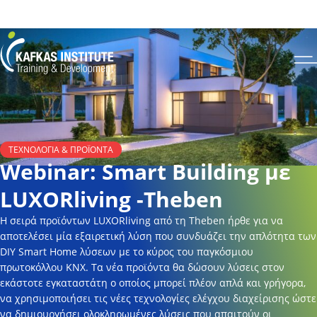
Για να ενημερωθείτε για το πως μπορείτε να κάνετε εγγραφή στο site και σε
σεμινάριο πατήστε
εδώ
Kafkas Insitute Logo
Op
ΤΕΧΝΟΛΟΓΊΑ & ΠΡΟΪΌΝΤΑ
Webinar: Smart Building με
LUXORliving -Theben
H σειρά προϊόντων LUXORliving από τη Theben ήρθε για να
αποτελέσει μία εξαιρετική λύση που συνδυάζει την απλότητα των
DIY Smart Home λύσεων με το κύρος του παγκόσμιου
πρωτοκόλλου KNX. Τα νέα προϊόντα θα δώσουν λύσεις στον
εκάστοτε εγκαταστάτη ο οποίος μπορεί πλέον απλά και γρήγορα,
να χρησιμοποιήσει τις νέες τεχνολογίες ελέγχου διαχείρισης ώστε
να δημιουργήσει ολοκληρωμένες λύσεις που απαιτούν οι