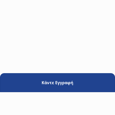
Γεώργιος Μερμίγγης
Building Technologies Engineer at V. KAFKAS S.A | ΚΝΧ
Tutor
Κάντε Εγγραφή