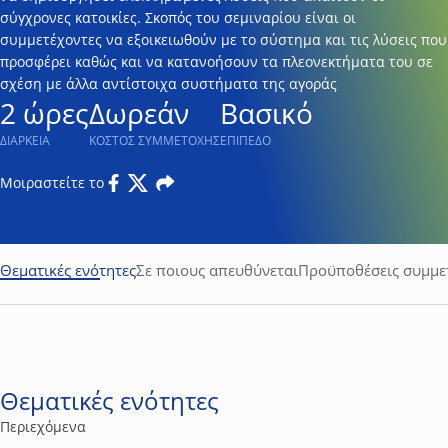
σύγχρονες κατοικίες. Σκοπός του σεμιναρίου είναι οι
συμμετέχοντες να εξοικειωθούν με το σύστημα και τις λύσεις που
προσφέρει καθώς και να κατανοήσουν τα πλεονεκτήματα του σε
σχέση με άλλα αντίστοιχα συστήματα της αγοράς
2 ώρες
Δωρεάν
Βασικό
ΔΙΑΡΚΕΙΑ
ΚΟΣΤΟΣ ΣΥΜΜΕΤΟΧΗΣ
ΕΠΙΠΕΔΟ
Μοιραστείτε το
Facebook
Twitter
Email
Θεματικές ενότητες
Σε ποιους απευθύνεται
Προϋποθέσεις συμμε
Θεματικές ενότητες
Περιεχόμενα