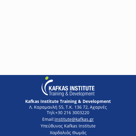
Βασικές λειτουργίες και εφαρμογές πυρανίχνευσης |
ανίχνευσης αερίων και νομοθετικό πλαίσιο
Το σεμινάριο παρέχει μια ολοκληρωμένη προσέγγιση στα
σύγχρονα συστήματα πυρανίχνευσης και ανίχνευσης αερίων,
συνδυάζοντας τη θεωρητική γνώση του ισχύοντος νομικού
πλαισίου με την πρακτική τεχνική εφαρμογή. Οι συμμετέχοντες
θα αποκτήσουν σαφή κατανόηση των κανονισμών
πυροπροστασίας, των απαιτήσεων εγκατάστασης και των
τεχνολογιών ανίχνευσης, ενώ παράλληλα θα εμβαθύνουν στη
Δωρεάν
λειτουργία και τον προγραμματισμό διευθυνσιοδοτούμενων
συστημάτων, ενισχύοντας την ικανότητά τους να επιλέγουν,
εγκαθιστούν και ρυθμίζουν αξιόπιστα συστήματα ασφάλειας.
Kafkas Institute Training & Development
Λ. Καραμανλή 55, Τ.Κ. 136 72, Αχαρνές
+30 216 3003220
institute@kafkas.gr
Υπεύθυνος Kafkas Institute
Χαρδαλιάς Θωμάς