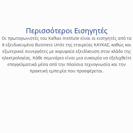
σεμιναρίου, θα εξεταστούν οι βασικές αρχές των UPS, οι διάφοροι
Δωρεάν
τύποι και οι κατηγορίες τους, καθώς και οι εφαρμογές τους σε
διάφορους τομείς, όπως η τεχνολογία πληροφορικής, η ιατρική, η
βιομηχανία και άλλοι. Επιπλέον, θα αναλυθούν οι προδιαγραφές,
οι απαιτήσεις συντήρησης και οι βέλτιστες πρακτικές για την
Περισσότεροι Εισηγητές
επιλογή, την εγκατάσταση και τη συντήρηση των UPS. Το
Οι πρωταγωνιστές του Kafkas Institute είναι οι εισηγητές από τα
σεμινάριο απευθύνεται σε επαγγελματίες που επιθυμούν να
8 εξειδικευμένα Business Units της εταιρείας ΚΑΥΚΑΣ, καθώς και
αποκτήσουν βασικές γνώσεις για τα UPS και να κατανοήσουν τη
εξωτερικοί συνεργάτες με κορυφαία εξειδίκευση στον κλάδο της
σημασία τους στη διασφάλιση αδιάλειπτης παροχής ηλεκτρικής
ηλεκτρολογίας. Κάθε σεμινάριο είναι μια ευκαιρία να εξελιχθείτε
ενέργειας.
επαγγελματικά μέσα από την πλούσια τεχνογνωσία και την
πρακτική εμπειρία που προσφέρεται.