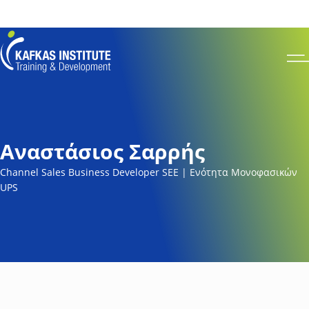
Για να ενημερωθείτε για το πως μπορείτε να κάνετε εγγραφή στο site και σε
σεμινάριο πατήστε
εδώ
Kafkas Insitute Logo
Op
Αναστάσιος Σαρρής
Channel Sales Business Developer SEE | Ενότητα Μονοφασικών
UPS