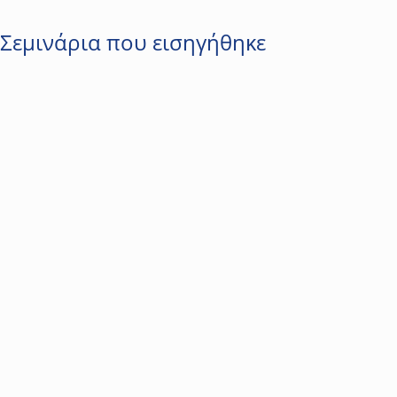
Σεμινάρια που εισηγήθηκε
2
Τεχνολογία & Προϊόντα
Συστήματα Αδιάλειπτης Παροχής Ενέργειας (UPS)
Το σεμινάριο με θέμα «Συστήματα Αδιάλειπτης Παροχής
Ενέργειας (UPS)» αποσκοπεί σε μια συνοπτική επισκόπηση της
τεχνολογίας και της λειτουργίας των UPS. Κατά τη διάρκεια του