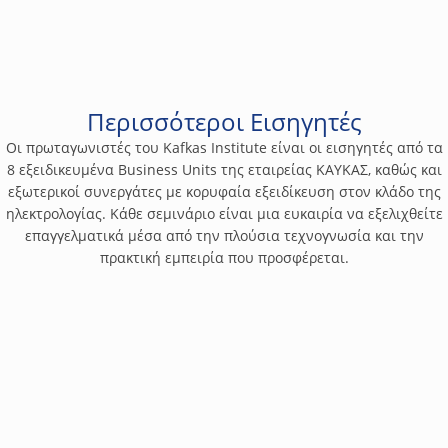
προγραμματιζόμενων λογικών ελεγκτών PLC, οι οποίοι διαθέτουν
ένα μεγάλο εύρος τεχνολογικών λειτουργιών για βιομηχανικές
450€
εφαρμογές. Στόχος του σεμιναρίου είναι η μετάδοση γνώσεων και
δεξιοτήτων στους εκπαιδευόμενους ώστε να μπορέσουν να
ανταποκριθούν σε αυτές τις προκλήσεις γνωρίζοντας τη δομή
τους και τον τρόπο λειτουργίας τους. Στο σεμινάριο θα
Περισσότεροι Εισηγητές
περιγραφεί η ανάπτυξη λογισμικών αυτοματισμού με σύγχρονες
Οι πρωταγωνιστές του Kafkas Institute είναι οι εισηγητές από τα
και σύνθετες μεθόδους, οι βασικές λειτουργίες ενός HMI, θα
8 εξειδικευμένα Business Units της εταιρείας ΚΑΥΚΑΣ, καθώς και
αναλυθεί η διαχείριση αναλογικών σημάτων καθώς και
εξωτερικοί συνεργάτες με κορυφαία εξειδίκευση στον κλάδο της
δυνατότητες επικοινωνίων PLC-PLC.
ηλεκτρολογίας. Κάθε σεμινάριο είναι μια ευκαιρία να εξελιχθείτε
επαγγελματικά μέσα από την πλούσια τεχνογνωσία και την
πρακτική εμπειρία που προσφέρεται.