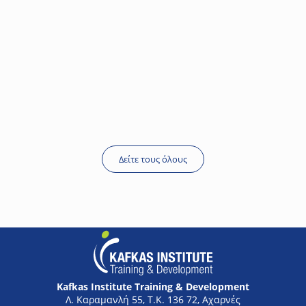
Νικόλαος Κόκκινος
Managing Director Elemko S.A.
Δείτε τους όλους
Kafkas Institute Training & Development
Λ. Καραμανλή 55, Τ.Κ. 136 72, Αχαρνές