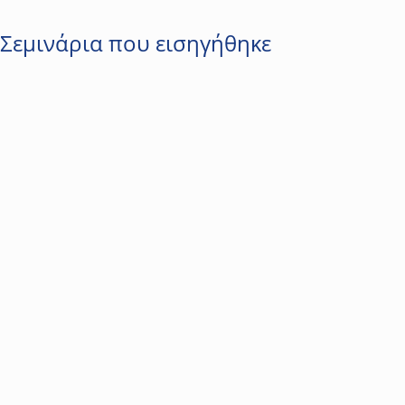
Σεμινάρια που εισηγήθηκε
16
Τεχνολογία & Προϊόντα
Προγραμματισμός με PLC S7-1200 Advanced
Η εξέλιξη της τεχνολογίας έχει φέρει την παράλληλη εξέλιξη των
ηλεκτρικών-ηλεκτρονικών κυκλωμάτων και των κυκλωμάτων
αυτοματισμού. Οι μοντέρνες εφαρμογές απαιτούν την γνώση των