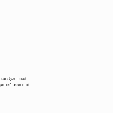
ενέργειας. Δεσμεύεται να ενσωματώνει ψηφιακές τεχνολογίες
ηγεί την ενεργειακή επανάσταση για ένα καλύτερο, πιο πράσινο
οποίησης εγκαταστάτη των λύσεων Φ/B FusionSolar της Huawei,
 την ευκαιρία να πραγματοποιήσετε στο τέλος του σεμιναρίου
Δωρεάν
 και εξωτερικοί
λματικά μέσα από