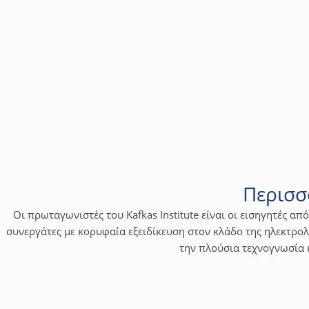
Τεχνολογία & Προϊόντα
FusionSolar Certiﬁed Installer σε συνεργασία με
H Huawei Digital Power Technologies είναι ένας από τους κο
και τεχνολογίες ηλεκτρονικών ισχύος, να αναπτύσσει καθαρή εν
μέλλον. Κατά την διάρκεια του σεμιναρίου η Huawei θα σας π
υποδεικνύοντας όλα τα απαραίτητα βήματα προκειμένου να επιτύ
Περισσ
Οι πρωταγωνιστές του Kafkas Institute είναι οι εισηγητές απ
συνεργάτες με κορυφαία εξειδίκευση στον κλάδο της ηλεκτρολο
την πλούσια τεχνογνωσία 