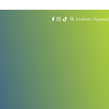
 πατήστε
εδώ
Σύνδεση / Εγγραφή
Search
Facebook
Instagram
Tik Tok
Σεμινάρια
Kafkas Institute
Ημερολόγιο
Τα Νέα μας
Videos