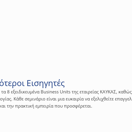
 την Huawei
ρυφαίους παγκόσμιους παρόχους προϊόντων και λύσεων ψηφιακής 
έργεια και να επιτρέπει στην ψηφιοποίηση της ενέργειας να οδ
αρουσιάσει αναλυτικά τα πλεονεκτήματα του προγράμματος πιστ
χετε στο "Huawei Certified Installer Exam", το οποίο θα έχετε
ότεροι Εισηγητές
ό τα 8 εξειδικευμένα Business Units της εταιρείας ΚΑΥΚΑΣ, καθώς
γίας. Κάθε σεμινάριο είναι μια ευκαιρία να εξελιχθείτε επαγγε
και την πρακτική εμπειρία που προσφέρεται.