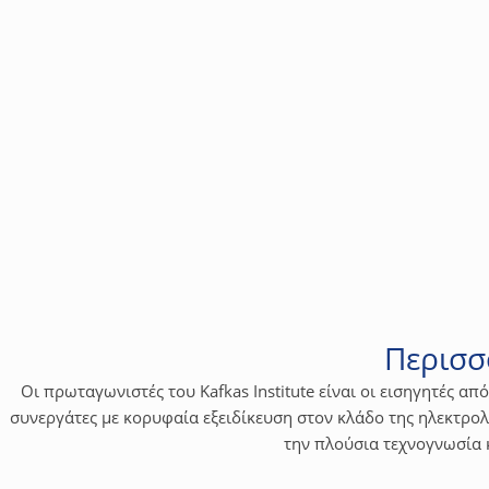
Τεχνολογία & Προϊόντα
Εισαγωγή στα Φωτοβολταϊκά συστήματα Net Met
Με την ολοκλήρωση της παρουσίασης, οι συμμετέχοντες θα είνα
Φωτοβολταϊκού συστήματος Net Metering. Επίσης θα αποκτήσου
Περισσ
Οι πρωταγωνιστές του Kafkas Institute είναι οι εισηγητές απ
συνεργάτες με κορυφαία εξειδίκευση στον κλάδο της ηλεκτρολο
την πλούσια τεχνογνωσία 