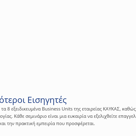
ering μέχρι 10,8kW
ι σε θέση να γνωρίζουν την διαδικασία αδειοδότησης καθώς κα
ν εικόνα των διαθέσιμων υλικών της αγοράς καθώς και τα τεχν
ότεροι Εισηγητές
ό τα 8 εξειδικευμένα Business Units της εταιρείας ΚΑΥΚΑΣ, καθώς
γίας. Κάθε σεμινάριο είναι μια ευκαιρία να εξελιχθείτε επαγγε
και την πρακτική εμπειρία που προσφέρεται.