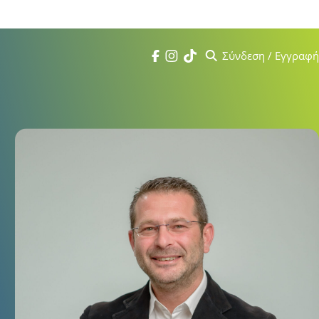
 πατήστε
εδώ
Σύνδεση / Εγγραφή
Search
Facebook
Instagram
Tik Tok
Σεμινάρια
Kafkas Institute
Ημερολόγιο
Τα Νέα μας
Videos