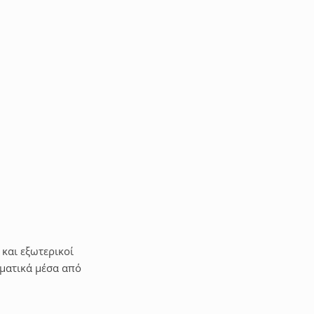
ι τα απαραίτητα έγγραφα που χρειάζονται για μία εγκατάσταση
ικά χαρακτηριστικά τους.
Δωρεάν
 και εξωτερικοί
λματικά μέσα από